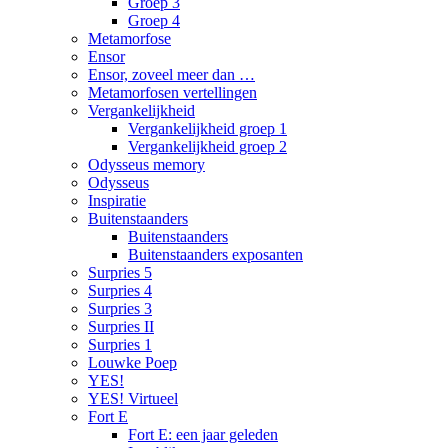
Groep 3
Groep 4
Metamorfose
Ensor
Ensor, zoveel meer dan …
Metamorfosen vertellingen
Vergankelijkheid
Vergankelijkheid groep 1
Vergankelijkheid groep 2
Odysseus memory
Odysseus
Inspiratie
Buitenstaanders
Buitenstaanders
Buitenstaanders exposanten
Surpries 5
Surpries 4
Surpries 3
Surpries II
Surpries 1
Louwke Poep
YES!
YES! Virtueel
Fort E
Fort E: een jaar geleden