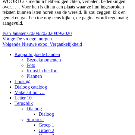
WOORD als medium hebben: gedichten, verhalen, bedenkingen
over, … . Voor hen is dit nu een plaats waar ze hun ingesproken
teksten kunnen laten horen aan de wereld. Ik zou zeggen: klik en
geniet en ga af en toe nog eens kijken, de pagina wordt regelmatig
aangevuld.
Auteur
Geplaatst
Ivan Janssens
20/09/2020
20/09/2020
Bericht
Vorig
op
Vorige
De vroege morgen
bericht:
Volgend
Volgende
Nieuwe expo: Vergankelijkheid
navigatie
bericht:
Kappa In goede handen
Bezoekmomenten
Foto
Kunst in het fort
Plannen
Look @
Dialoog cataloog
Make art not …
Letter 10
Terugblik
Dialoog
Dialoog
Surpries!
Groep 1
Groep 2