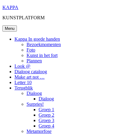
Ga
KAPPA
naar
KUNSTPLATFORM
de
inhoud
Menu
Kappa In goede handen
Bezoekmomenten
Foto
Kunst in het fort
Plannen
Look @
Dialoog cataloog
Make art not …
Letter 10
Terugblik
Dialoog
Dialoog
Surpries!
Groep 1
Groep 2
Groep 3
Groep 4
Metamorfose