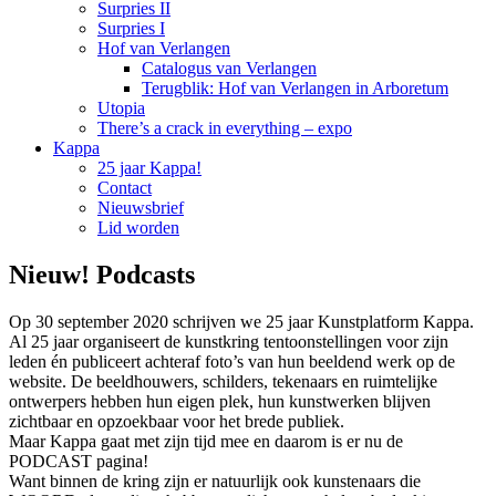
Surpries II
Surpries I
Hof van Verlangen
Catalogus van Verlangen
Terugblik: Hof van Verlangen in Arboretum
Utopia
There’s a crack in everything – expo
Kappa
25 jaar Kappa!
Contact
Nieuwsbrief
Lid worden
Nieuw! Podcasts
Op 30 september 2020 schrijven we 25 jaar Kunstplatform Kappa.
Al 25 jaar organiseert de kunstkring tentoonstellingen voor zijn
leden én publiceert achteraf foto’s van hun beeldend werk op de
website. De beeldhouwers, schilders, tekenaars en ruimtelijke
ontwerpers hebben hun eigen plek, hun kunstwerken blijven
zichtbaar en opzoekbaar voor het brede publiek.
Maar Kappa gaat met zijn tijd mee en daarom is er nu de
PODCAST pagina!
Want binnen de kring zijn er natuurlijk ook kunstenaars die